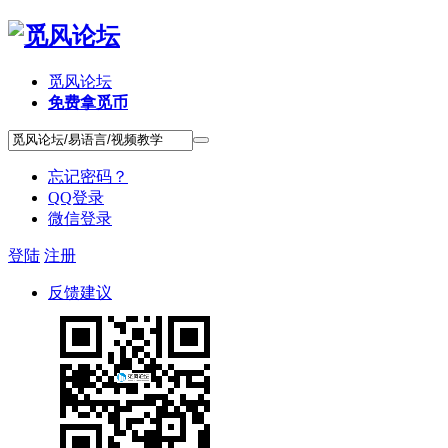
觅风论坛
免费拿觅币
忘记密码？
QQ登录
微信登录
登陆
注册
反馈建议