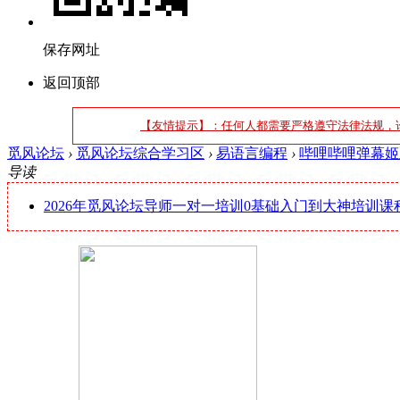
保存网址
返回顶部
【友情提示】：任何人都需要严格遵守法律法规，
觅风论坛
›
觅风论坛综合学习区
›
易语言编程
›
哔哩哔哩弹幕姬直
导读
2026年觅风论坛导师一对一培训0基础入门到大神培训课