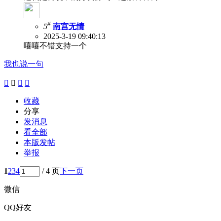
#
5
南宫无情
2025-3-19 09:40:13
嘻嘻不错支持一个
我也说一句




收藏
分享
发消息
看全部
本版发帖
举报
1
2
3
4
/ 4 页
下一页
微信
QQ好友