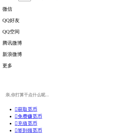
微信
QQ好友
QQ空间
腾讯微博
新浪微博
更多
亲,你打算干点什么呢...

获取觅币

免费赚觅币

充值觅币

签到领觅币