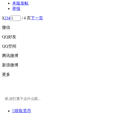
本版发帖
举报
1
2
3
4
/ 4 页
下一页
微信
QQ好友
QQ空间
腾讯微博
新浪微博
更多
亲,你打算干点什么呢...

获取觅币