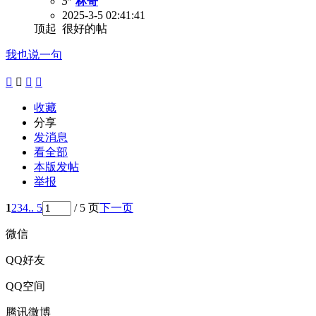
5
林哥
2025-3-5 02:41:41
顶起 很好的帖
我也说一句




收藏
分享
发消息
看全部
本版发帖
举报
1
2
3
4
.. 5
/ 5 页
下一页
微信
QQ好友
QQ空间
腾讯微博