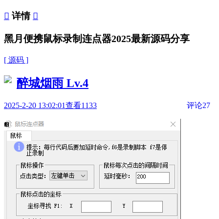

详情

黑月便携鼠标录制连点器2025最新源码分享
[ 源码 ]
醉城烟雨
Lv.4
2025-2-20 13:02:01
查看1133
评论27