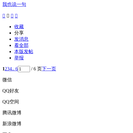
我也说一句




收藏
分享
发消息
看全部
本版发帖
举报
1
2
3
4
.. 6
/ 6 页
下一页
微信
QQ好友
QQ空间
腾讯微博
新浪微博