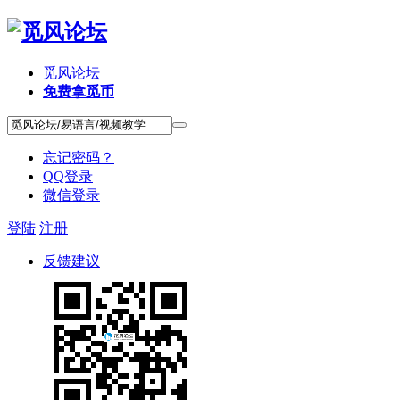
觅风论坛
免费拿觅币
忘记密码？
QQ登录
微信登录
登陆
注册
反馈建议