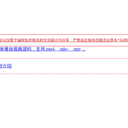
论坛仅限于编程技术相关的交流探讨与分享，严禁在此发布违规违法带木*马带
er来播放视频源码，支持.mp4、.mkv、.rmv ...
程介绍