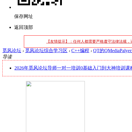
保存网址
返回顶部
【友情提示】：任何人都需要严格遵守法律法规，
觅风论坛
›
觅风论坛综合学习区
›
C++编程
›
QT的QMediaPaly
导读
2026年觅风论坛导师一对一培训0基础入门到大神培训课