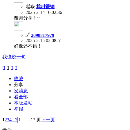
地板
我叫很钢
2025-2-14 10:02:36
谢谢分享！~
#
5
2098817979
2025-2-15 02:08:51
好像还不错！
我也说一句




收藏
分享
发消息
看全部
本版发帖
举报
1
2
3
4
.. 7
/ 7 页
下一页