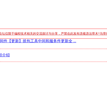
论坛仅限于编程技术相关的交流探讨与分享，严禁在此发布违规违法带木*马带
网络中间件【更新】抓包工具中间和服务件更新全 ...
程介绍