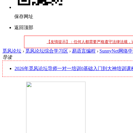
保存网址
返回顶部
【友情提示】：任何人都需要严格遵守法律法规，
觅风论坛
›
觅风论坛综合学习区
›
易语言编程
›
SunnyNet
导读
2026年觅风论坛导师一对一培训0基础入门到大神培训课