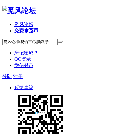
觅风论坛
免费拿觅币
忘记密码？
QQ登录
微信登录
登陆
注册
反馈建议