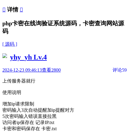

详情

php卡密在线询验证系统源码，卡密查询网站源
码
[ 源码 ]
yhy_yh
Lv.4
2024-12-23 09:46:13
查看2800
评论59
上传服务器就行
使用说明
增加ip请求限制
密码输入3次自动提醒加ip提醒对方
5次密码输入错误直接拉黑
访问者ip保存在 记录IP.txt
卡密和密码保存在 卡密.txt