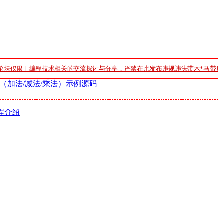
论坛仅限于编程技术相关的交流探讨与分享，严禁在此发布违规违法带木*马带
（加法/减法/乘法）示例源码
程介绍