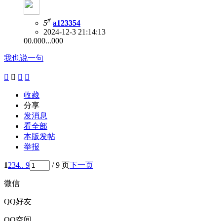
#
5
a123354
2024-12-3 21:14:13
00.000...000
我也说一句




收藏
分享
发消息
看全部
本版发帖
举报
1
2
3
4
.. 9
/ 9 页
下一页
微信
QQ好友
QQ空间