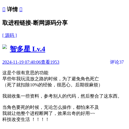

详情

取进程链接-断网源码分享
[ 源码 ]
智多星
Lv.4
2024-11-19 07:40:06
查看1953
评论37
这是个很有意思的功能
早些年我玩流放之路的时候，为了避免角色死亡
（死了就扣除10%的经验，很恶心。后期很麻烦）
我就收集一些资料，参考别人的代码，然后整合了这东西。
当角色要死的时候，无论怎么操作，都怕来不及
我就让他整个进程断网了，效果出奇的好用~~
科技改变生活 ！！！！