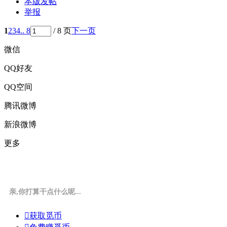
本版发帖
举报
1
2
3
4
.. 8
/ 8 页
下一页
微信
QQ好友
QQ空间
腾讯微博
新浪微博
更多
亲,你打算干点什么呢...

获取觅币