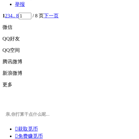
举报
1
2
3
4
.. 8
/ 8 页
下一页
微信
QQ好友
QQ空间
腾讯微博
新浪微博
更多
亲,你打算干点什么呢...

获取觅币

免费赚觅币