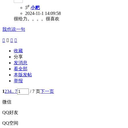
#
5
小粑
2024-11-1 14:09:58
很给力。。。。很喜欢
我也说一句




收藏
分享
发消息
看全部
本版发帖
举报
1
2
3
4
.. 7
/ 7 页
下一页
微信
QQ好友
QQ空间