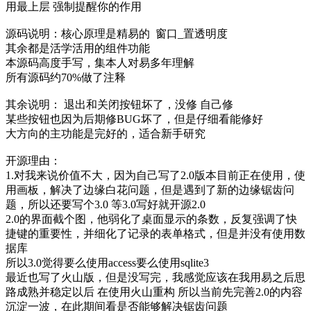
用最上层 强制提醒你的作用
源码说明：核心原理是精易的 窗口_置透明度
其余都是活学活用的组件功能
本源码高度手写，集本人对易多年理解
所有源码约70%做了注释
其余说明： 退出和关闭按钮坏了，没修 自己修
某些按钮也因为后期修BUG坏了，但是仔细看能修好
大方向的主功能是完好的，适合新手研究
开源理由：
1.对我来说价值不大，因为自己写了2.0版本目前正在使用，使
用画板，解决了边缘白花问题，但是遇到了新的边缘锯齿问
题，所以还要写个3.0 等3.0写好就开源2.0
2.0的界面截个图，他弱化了桌面显示的条数，反复强调了快
捷键的重要性，并细化了记录的表单格式，但是并没有使用数
据库
所以3.0觉得要么使用access要么使用sqlite3
最近也写了火山版，但是没写完，我感觉应该在我用易之后思
路成熟并稳定以后 在使用火山重构 所以当前先完善2.0的内容
沉淀一波，在此期间看是否能够解决锯齿问题