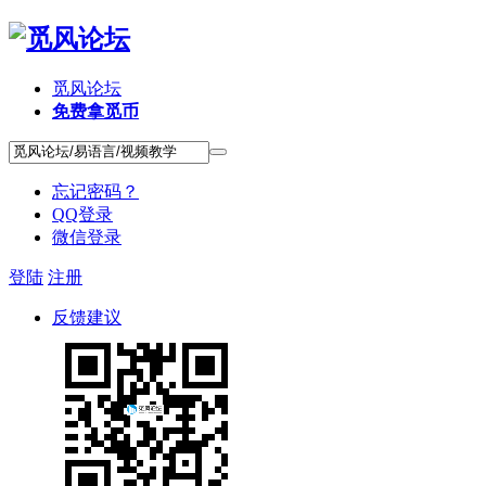
觅风论坛
免费拿觅币
忘记密码？
QQ登录
微信登录
登陆
注册
反馈建议