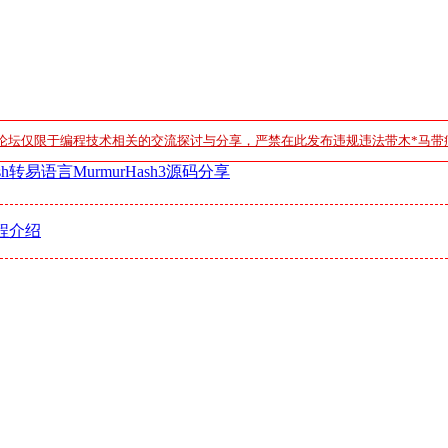
论坛仅限于编程技术相关的交流探讨与分享，严禁在此发布违规违法带木*马带
.hash转易语言MurmurHash3源码分享
程介绍