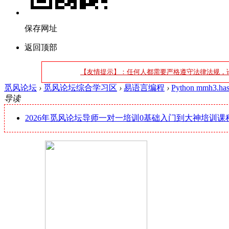
保存网址
返回顶部
【友情提示】：任何人都需要严格遵守法律法规，
觅风论坛
›
觅风论坛综合学习区
›
易语言编程
›
Python mmh3
导读
2026年觅风论坛导师一对一培训0基础入门到大神培训课