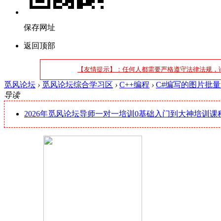
保存网址
返回顶部
【友情提示】：任何人都需要严格遵守法律法规，
觅风论坛
›
觅风论坛综合学习区
›
C++编程
›
C#编写的图片批
导读
2026年觅风论坛导师一对一培训0基础入门到大神培训课