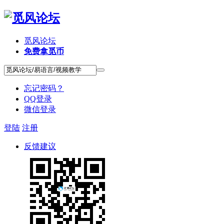
觅风论坛
免费拿觅币
忘记密码？
QQ登录
微信登录
登陆
注册
反馈建议