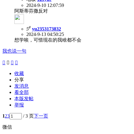
2024-9-10 12:07:59
阿斯蒂芬撒反对
#
5
yu2353173832
2024-9-13 04:50:25
想学唉，可惜现在的我啥都不会
我也说一句




收藏
分享
发消息
看全部
本版发帖
举报
1
2
3
/ 3 页
下一页
微信