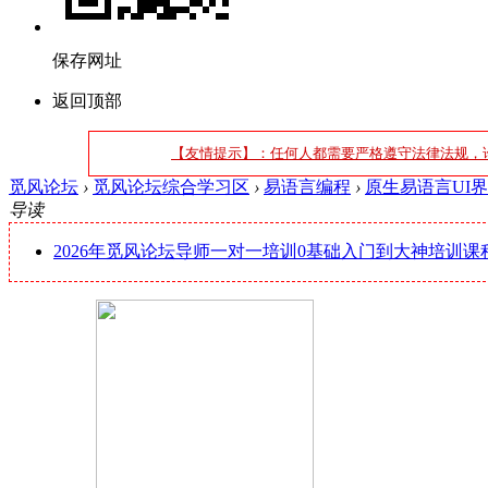
保存网址
返回顶部
【友情提示】：任何人都需要严格遵守法律法规，
觅风论坛
›
觅风论坛综合学习区
›
易语言编程
›
原生易语言UI
导读
2026年觅风论坛导师一对一培训0基础入门到大神培训课