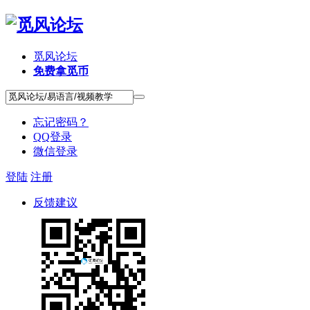
觅风论坛
免费拿觅币
忘记密码？
QQ登录
微信登录
登陆
注册
反馈建议