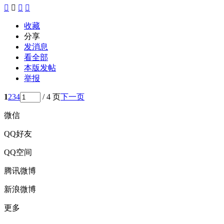




收藏
分享
发消息
看全部
本版发帖
举报
1
2
3
4
/ 4 页
下一页
微信
QQ好友
QQ空间
腾讯微博
新浪微博
更多