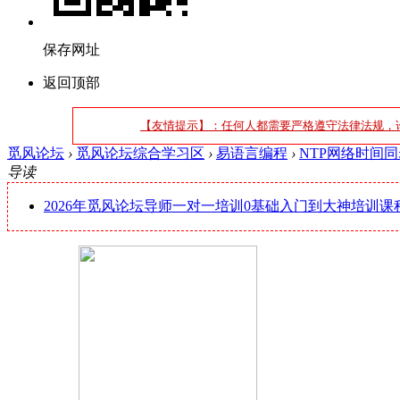
保存网址
返回顶部
【友情提示】：任何人都需要严格遵守法律法规，
觅风论坛
›
觅风论坛综合学习区
›
易语言编程
›
NTP网络时间同
导读
2026年觅风论坛导师一对一培训0基础入门到大神培训课