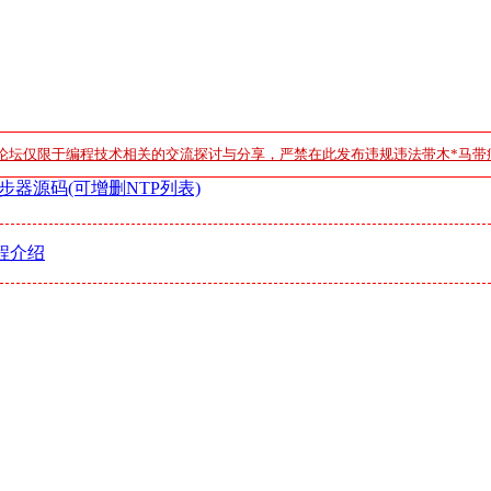
论坛仅限于编程技术相关的交流探讨与分享，严禁在此发布违规违法带木*马带
步器源码(可增删NTP列表)
程介绍