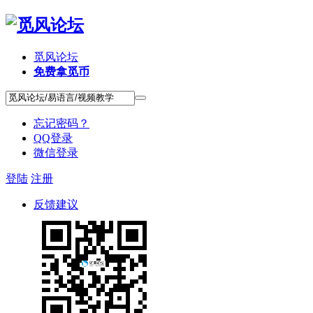
觅风论坛
免费拿觅币
忘记密码？
QQ登录
微信登录
登陆
注册
反馈建议