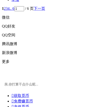
1
2
3
4
.. 6
/ 6 页
下一页
微信
QQ好友
QQ空间
腾讯微博
新浪微博
更多
亲,你打算干点什么呢...

获取觅币

免费赚觅币

充值觅币