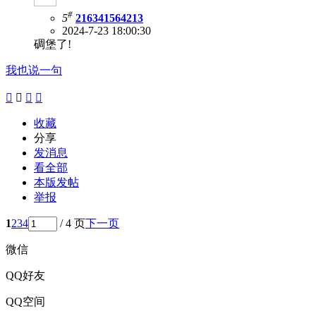
#
5
216341564213
2024-7-23 18:00:30
碉堡了!
我也说一句




收藏
分享
发消息
看全部
本版发帖
举报
1
2
3
4
/ 4 页
下一页
微信
QQ好友
QQ空间