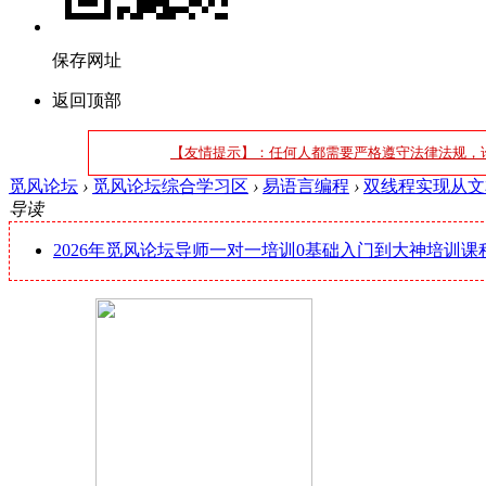
保存网址
返回顶部
【友情提示】：任何人都需要严格遵守法律法规，
觅风论坛
›
觅风论坛综合学习区
›
易语言编程
›
双线程实现从文
导读
2026年觅风论坛导师一对一培训0基础入门到大神培训课