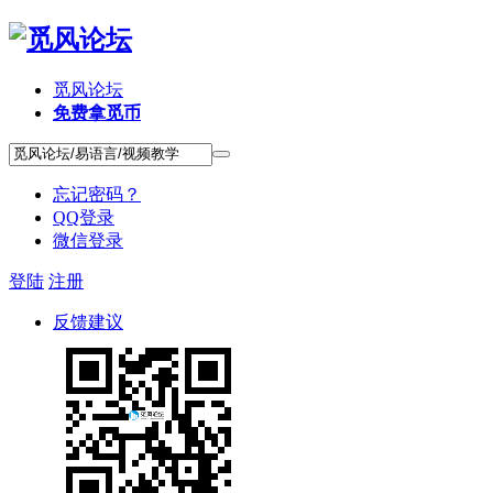
觅风论坛
免费拿觅币
忘记密码？
QQ登录
微信登录
登陆
注册
反馈建议