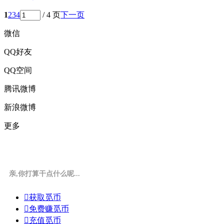
1
2
3
4
/ 4 页
下一页
微信
QQ好友
QQ空间
腾讯微博
新浪微博
更多
亲,你打算干点什么呢...

获取觅币

免费赚觅币

充值觅币