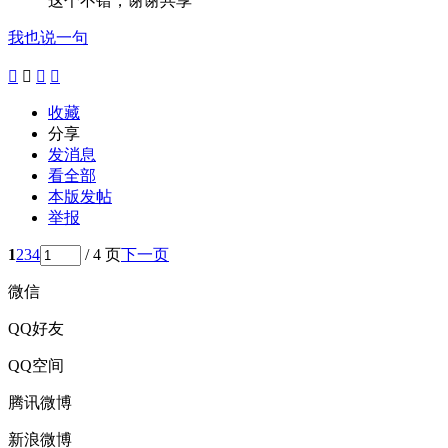
这个不错，谢谢共享
我也说一句




收藏
分享
发消息
看全部
本版发帖
举报
1
2
3
4
/ 4 页
下一页
微信
QQ好友
QQ空间
腾讯微博
新浪微博