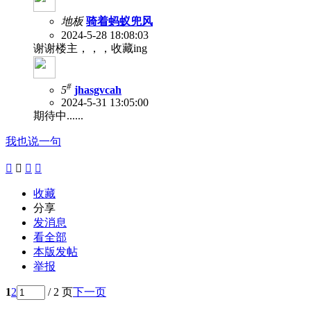
地板
骑着蚂蚁兜风
2024-5-28 18:08:03
谢谢楼主，，，收藏ing
#
5
jhasgvcah
2024-5-31 13:05:00
期待中......
我也说一句




收藏
分享
发消息
看全部
本版发帖
举报
1
2
/ 2 页
下一页