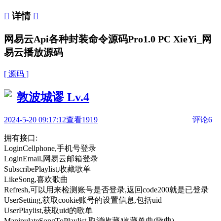

详情

网易云Api各种封装命令源码Pro1.0 PC XieYi_网
易云播放源码
[ 源码 ]
敦波城谬
Lv.4
2024-5-20 09:17:12
查看1919
评论6
拥有接口:
LoginCellphone,手机号登录
LoginEmail,网易云邮箱登录
SubscribePlaylist,收藏歌单
LikeSong,喜欢歌曲
Refresh,可以用来检测账号是否登录,返回code200就是已登录
UserSetting,获取cookie账号的设置信息,包括uid
UserPlaylist,获取uid的歌单
ManipulateSongToPlaylist,取消收藏/收藏单曲(歌曲)