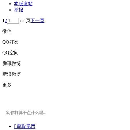
本版发帖
举报
1
2
/ 2 页
下一页
微信
QQ好友
QQ空间
腾讯微博
新浪微博
更多
亲,你打算干点什么呢...

获取觅币