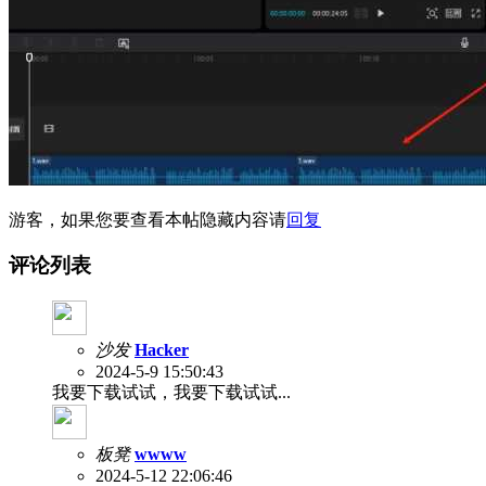
游客，如果您要查看本帖隐藏内容请
回复
评论列表
沙发
Hacker
2024-5-9 15:50:43
我要下载试试，我要下载试试...
板凳
wwww
2024-5-12 22:06:46