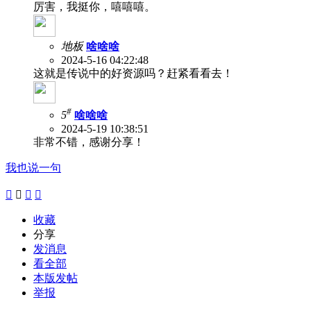
厉害，我挺你，嘻嘻嘻。
地板
啥啥啥
2024-5-16 04:22:48
这就是传说中的好资源吗？赶紧看看去！
#
5
啥啥啥
2024-5-19 10:38:51
非常不错，感谢分享！
我也说一句




收藏
分享
发消息
看全部
本版发帖
举报