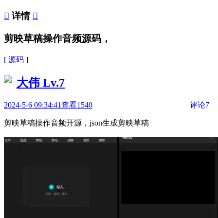

详情

剪映草稿操作音频源码，
[ 源码 ]
大伟
Lv.7
2024-5-6 09:34:41
查看1540
评论7
剪映草稿操作音频开源，json生成剪映草稿