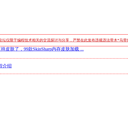
论坛仅限于编程技术相关的交流探讨与分享，严禁在此发布违规违法带木*马带
肤了，99款SkinSharp内存皮肤加载 ...
程介绍