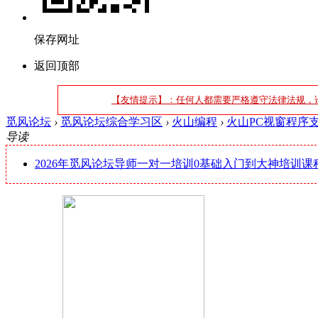
保存网址
返回顶部
【友情提示】：任何人都需要严格遵守法律法规，
觅风论坛
›
觅风论坛综合学习区
›
火山编程
›
火山PC视窗程序支持皮
导读
2026年觅风论坛导师一对一培训0基础入门到大神培训课