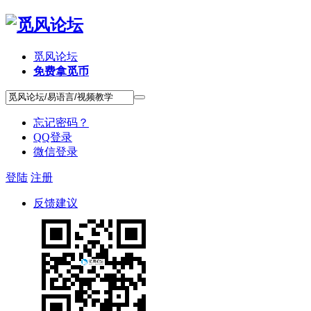
觅风论坛
免费拿觅币
忘记密码？
QQ登录
微信登录
登陆
注册
反馈建议