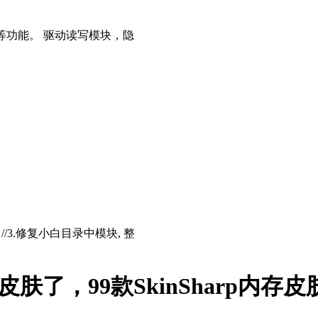
等功能。 驱动读写模块，隐
存 //3.修复小白目录中模块, 整
肤了，99款SkinSharp内