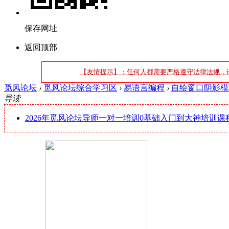
保存网址
返回顶部
【友情提示】：任何人都需要严格遵守法律法规，
觅风论坛
›
觅风论坛综合学习区
›
易语言编程
›
自绘窗口阴影模
导读
2026年觅风论坛导师一对一培训0基础入门到大神培训课