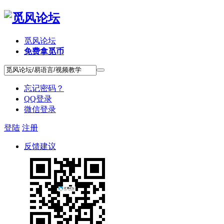
觅风论坛
免费拿觅币
忘记密码？
QQ登录
微信登录
登陆
注册
反馈建议