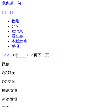
我也说一句




收藏
分享
发消息
看全部
本版发帖
举报
1
2
3
4
.. 12
/ 12 页
下一页
微信
QQ好友
QQ空间
腾讯微博
新浪微博