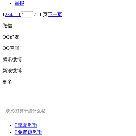
举报
1
2
3
4
.. 11
/ 11 页
下一页
微信
QQ好友
QQ空间
腾讯微博
新浪微博
更多
亲,你打算干点什么呢...

获取觅币

免费赚觅币