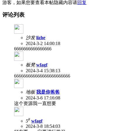
游客，如果您要查看本帖隐藏内容请
回复
评论列表
沙发
lizhe
2024-3-2 14:00:18
6666666666666666
板凳
wfagf
2024-3-4 15:38:13
666666666666666666666666
地板
我是你爸爸
2024-3-6 17:16:08
这个资源我一直想要
#
5
wfagf
2024-3-8 18:54:03