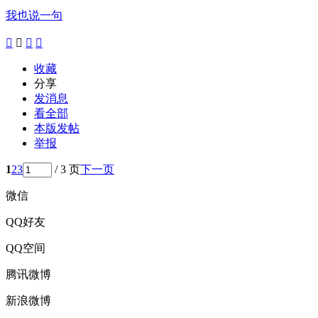
我也说一句




收藏
分享
发消息
看全部
本版发帖
举报
1
2
3
/ 3 页
下一页
微信
QQ好友
QQ空间
腾讯微博
新浪微博