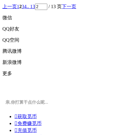
上一页
1
2
3
4
.. 13
/ 13 页
下一页
微信
QQ好友
QQ空间
腾讯微博
新浪微博
更多
亲,你打算干点什么呢...

获取觅币

免费赚觅币

充值觅币