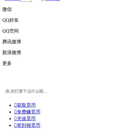
微信
QQ好友
QQ空间
腾讯微博
新浪微博
更多
亲,你打算干点什么呢...

获取觅币

免费赚觅币

充值觅币

签到领觅币