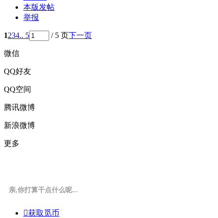
本版发帖
举报
1
2
3
4
.. 5
/ 5 页
下一页
微信
QQ好友
QQ空间
腾讯微博
新浪微博
更多
亲,你打算干点什么呢...

获取觅币