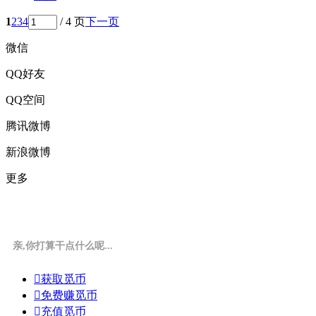
1
2
3
4
/ 4 页
下一页
微信
QQ好友
QQ空间
腾讯微博
新浪微博
更多
亲,你打算干点什么呢...

获取觅币

免费赚觅币

充值觅币