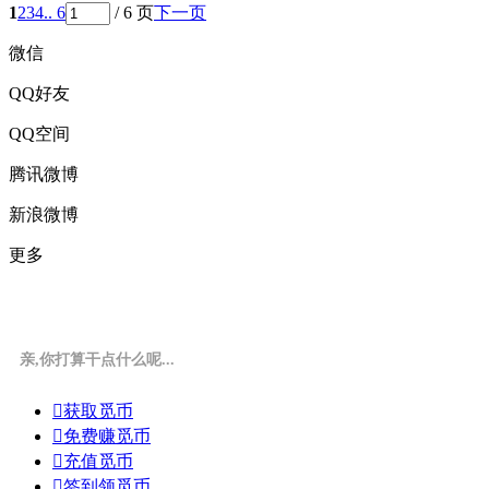
1
2
3
4
.. 6
/ 6 页
下一页
微信
QQ好友
QQ空间
腾讯微博
新浪微博
更多
亲,你打算干点什么呢...

获取觅币

免费赚觅币

充值觅币

签到领觅币