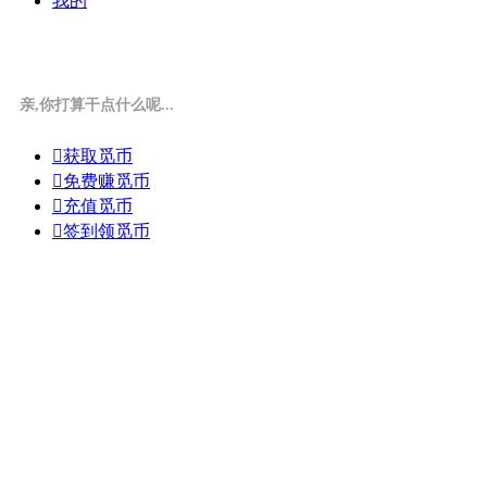
我的
亲,你打算干点什么呢...

获取觅币

免费赚觅币

充值觅币

签到领觅币