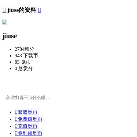

jiuse的资料

jiuse
2784
积分
943
下载币
83
觅币
0
悬赏分
亲,你打算干点什么呢...

获取觅币

免费赚觅币

充值觅币

签到领觅币