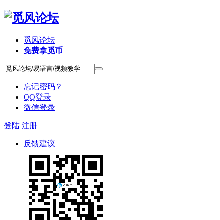
觅风论坛
免费拿觅币
忘记密码？
QQ登录
微信登录
登陆
注册
反馈建议