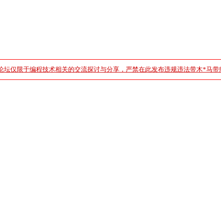
论坛仅限于编程技术相关的交流探讨与分享，严禁在此发布违规违法带木*马带