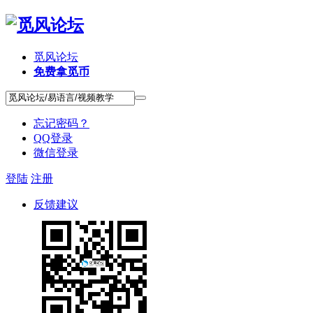
觅风论坛
免费拿觅币
忘记密码？
QQ登录
微信登录
登陆
注册
反馈建议