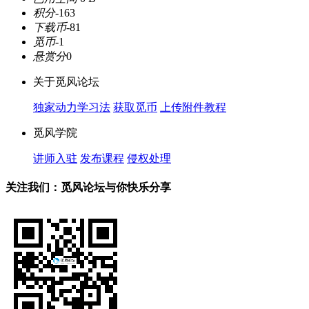
积分
-163
下载币
-81
觅币
-1
悬赏分
0
关于觅风论坛
独家动力学习法
获取觅币
上传附件教程
觅风学院
讲师入驻
发布课程
侵权处理
关注我们：觅风论坛与你快乐分享