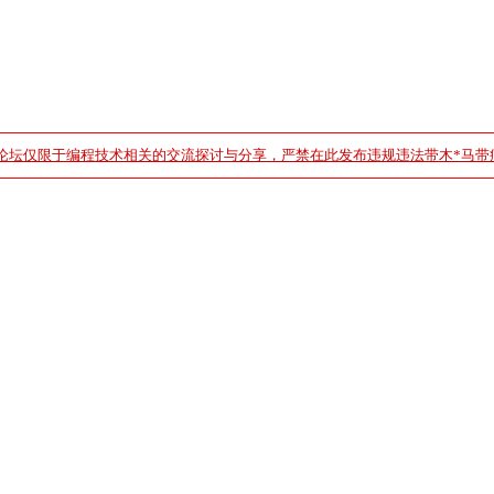
论坛仅限于编程技术相关的交流探讨与分享，严禁在此发布违规违法带木*马带