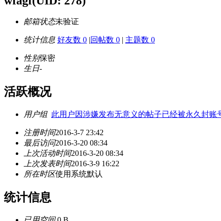
wfagf
(UID: 278)
邮箱状态
未验证
统计信息
好友数 0
|
回帖数 0
|
主题数 0
性别
保密
生日
-
活跃概况
用户组
此用户因涉嫌发布无意义的帖子已经被永久封账号
注册时间
2016-3-7 23:42
最后访问
2016-3-20 08:34
上次活动时间
2016-3-20 08:34
上次发表时间
2016-3-9 16:22
所在时区
使用系统默认
统计信息
已用空间
0 B