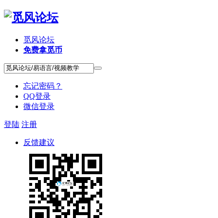
觅风论坛
免费拿觅币
忘记密码？
QQ登录
微信登录
登陆
注册
反馈建议