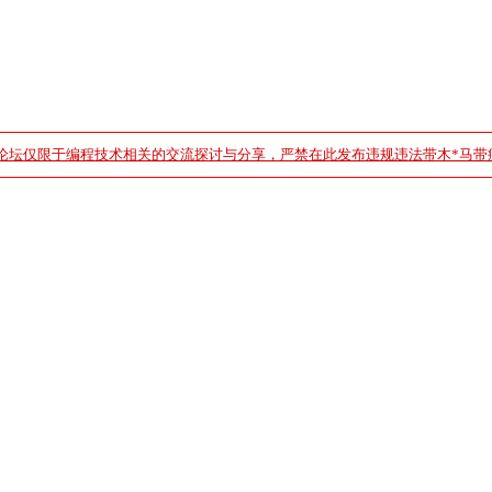
论坛仅限于编程技术相关的交流探讨与分享，严禁在此发布违规违法带木*马带