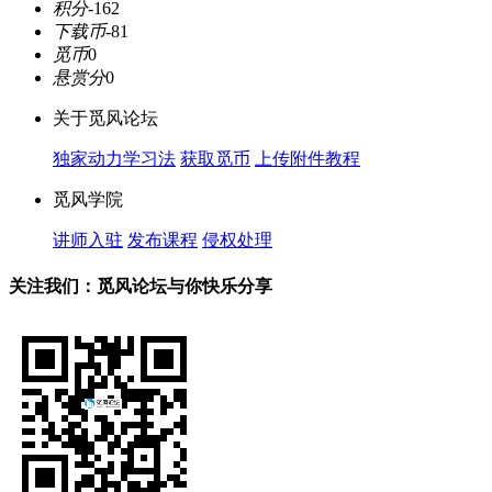
积分
-162
下载币
-81
觅币
0
悬赏分
0
关于觅风论坛
独家动力学习法
获取觅币
上传附件教程
觅风学院
讲师入驻
发布课程
侵权处理
关注我们：觅风论坛与你快乐分享