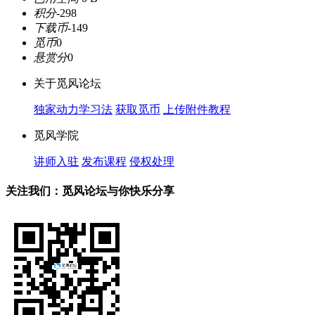
积分
-298
下载币
-149
觅币
0
悬赏分
0
关于觅风论坛
独家动力学习法
获取觅币
上传附件教程
觅风学院
讲师入驻
发布课程
侵权处理
关注我们：觅风论坛与你快乐分享