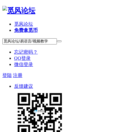
觅风论坛
免费拿觅币
忘记密码？
QQ登录
微信登录
登陆
注册
反馈建议