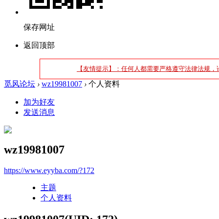
保存网址
返回顶部
【友情提示】：任何人都需要严格遵守法律法规，
觅风论坛
›
wz19981007
›
个人资料
加为好友
发送消息
wz19981007
https://www.eyyba.com/?172
主题
个人资料