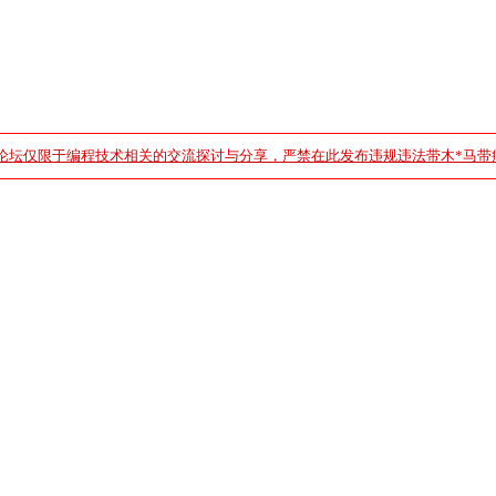
论坛仅限于编程技术相关的交流探讨与分享，严禁在此发布违规违法带木*马带