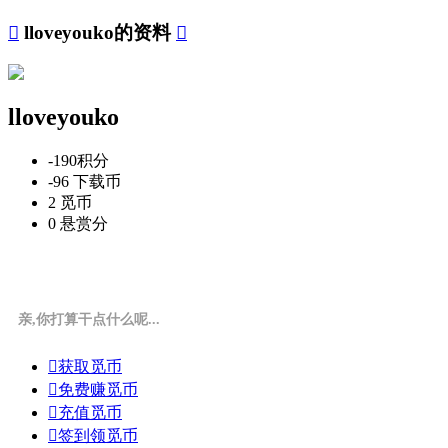

lloveyouko的资料

lloveyouko
-190
积分
-96
下载币
2
觅币
0
悬赏分
亲,你打算干点什么呢...

获取觅币

免费赚觅币

充值觅币

签到领觅币