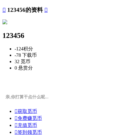

123456的资料

123456
-124
积分
-78
下载币
32
觅币
0
悬赏分
亲,你打算干点什么呢...

获取觅币

免费赚觅币

充值觅币

签到领觅币