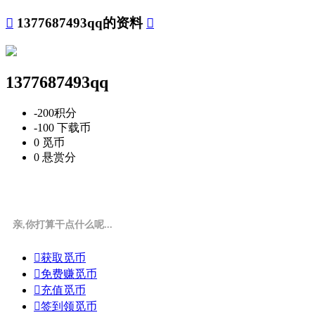

1377687493qq的资料

1377687493qq
-200
积分
-100
下载币
0
觅币
0
悬赏分
亲,你打算干点什么呢...

获取觅币

免费赚觅币

充值觅币

签到领觅币