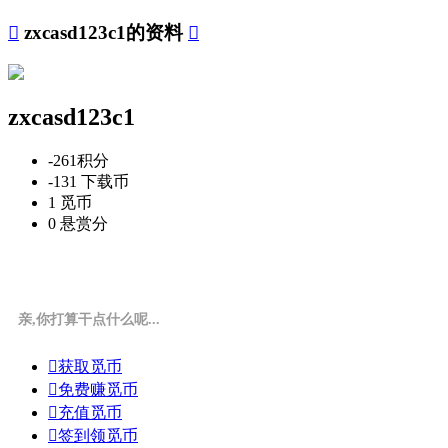

zxcasd123c1的资料

zxcasd123c1
-261
积分
-131
下载币
1
觅币
0
悬赏分
亲,你打算干点什么呢...

获取觅币

免费赚觅币

充值觅币

签到领觅币